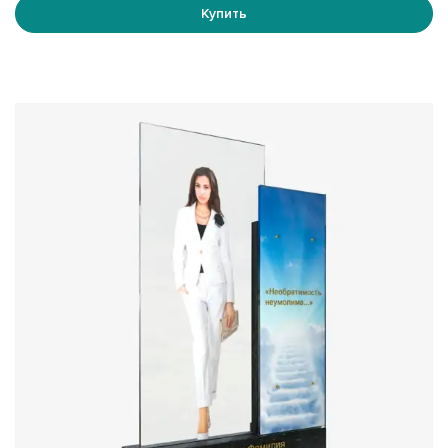
вашего близкого человека.
Купить
5. Долговечность
Закалённое стекло, применяемое в производстве,
отличается исключительной прочностью и стойкостью к
механическим повреждениям. Ваши воспоминания о
любимом человеке сохранятся на долгие годы.
6. Индивидуальный проект
Мы предлагаем широкий выбор форм и размеров
памятников, позволяя создать уникальное изделие,
соответствующее вашим пожеланиям и вкусам.
7. Простота ухода
Гладкая поверхность стекла значительно упрощает
процесс очистки памятника от пыли и грязи, делая его
легким в уходе.