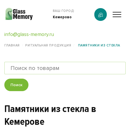
Продукция
ВАШ ГОРОД:
Кемерово
О компании
info@glass-memory.ru
Услуги
ГЛАВНАЯ
РИТУАЛЬНАЯ ПРОДУКЦИЯ
ПАМЯТНИКИ ИЗ СТЕКЛА
Каталог
Калькулятор
Конструктор памятников
Поиск
Наши работы
Памятники из стекла в
информация
Кемерове
Контакты