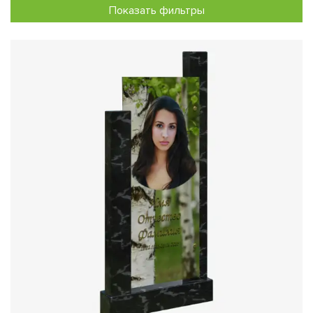
Показать фильтры
привлекают внимание своим изысканным внешним видом
и оригинальностью исполнения. Независимо от
выбранной техники нанесения изображений, они всегда
будут выделять могилу вашего близкого человека
среди остальных, подчеркивая вашу любовь и уважение.
Как создается изображение на стекле?
Процесс создания стеклянного памятника начинается с
обработки изображения в профессиональных
графических редакторах. Затем выбранное фото или
рисунок наносятся на стекло с помощью специальных
красок. Благодаря этому, изображение приобретает
яркие, насыщенные цвета и объем, который невозможно
достичь при использовании традиционной гравировки на
камне.
После нанесения фотоизображения на стеклянное
полотно, оно отправляется в печь закаливания, в