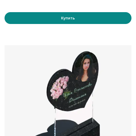
составляет не менее 300. Помните, что качество
исходного изображения напрямую влияет на конечный
результат!
Купить
Свяжитесь с нами сегодня!
Если вы хотите увековечить память своего близкого
человека с помощью современного и оригинального
стеклянного памятника, свяжитесь с нашей командой
специалистов. Мы поможем вам выбрать идеальный
вариант, соответствующий всем вашим требованиям и
предпочтениям. Памятник от
GlassMemory
— это не
просто надгробие, это символ вашей любви и уважения,
который останется неизменным на протяжении многих
лет.