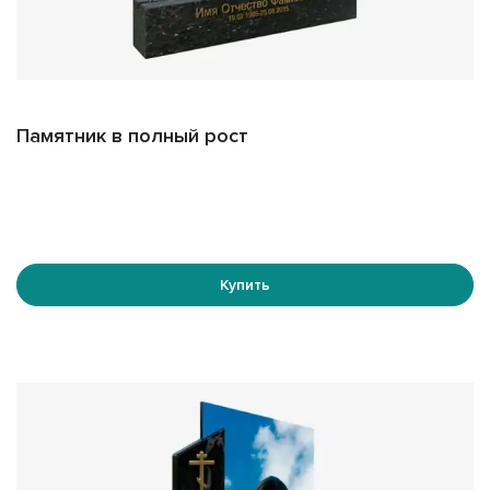
Разнообразие оформления
Мы предлагаем различные методы декорирования
стеклянных памятников:
Фотопечать изображений на стекле:
Памятник в полный рост
высококачественная печать фотографий, которая
позволяет передать мельчайшие детали и сохранить
естественность изображения.
Фотопечать узоров и надписей.
Купить
Подбор фона: прозрачная поверхность или фон с
фотопечатью различных рисунков и орнаментов,
придающих памятнику элегантность и утонченность.
Выбор типа стекла
Для производства наших изделий мы используем два
вида стекла: