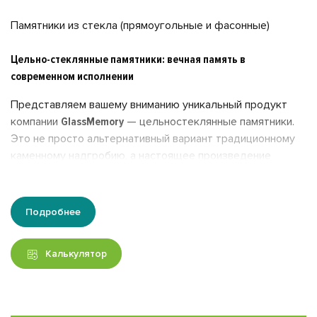
Памятники из стекла (прямоугольные и фасонные)
Цельно-стеклянные памятники: вечная память в
современном исполнении
Представляем вашему вниманию уникальный продукт
компании
GlassMemory
— цельностеклянные памятники.
Это не просто альтернативный вариант традиционному
каменному надгробию, а настоящее произведение
искусства, которое станет достойной данью памяти
вашего любимого человека.
Подробнее
Почему выбирают стеклянные памятники?
Современные технологии позволяют создавать
Калькулятор
уникальные мемориальные объекты, которые выгодно
отличаются от привычных гранитных памятников. Камень
уже давно перестал удивлять своей строгостью и
массивностью. В отличие от него, стеклянные памятники