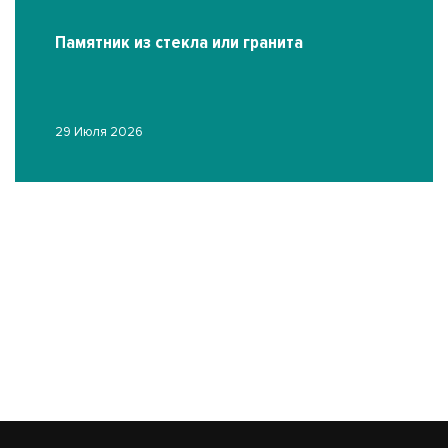
Памятник из стекла или гранита
29 Июля 2026
Ф
19