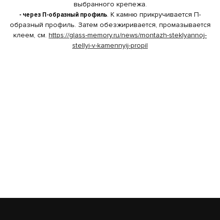
выбранного крепежа.
- через П-образный профиль
. К камню прикручивается П-
образный профиль. Затем обезжиривается, промазывается
клеем, см.
https://glass-memory.ru/news/montazh-steklyannoj-
stellyi-v-kamennyij-propil