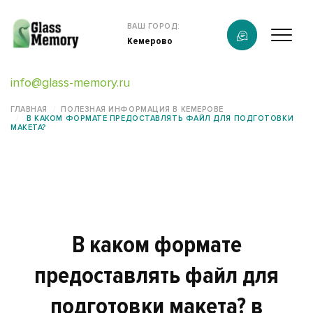
Продукция
ВАШ ГОРОД:
Кемерово
О компании
info@glass-memory.ru
Услуги
ГЛАВНАЯ
ПОЛЕЗНАЯ ИНФОРМАЦИЯ В КЕМЕРОВЕ
В КАКОМ ФОРМАТЕ ПРЕДОСТАВЛЯТЬ ФАЙЛ ДЛЯ ПОДГОТОВКИ
Каталог
МАКЕТА?
Калькулятор
Конструктор памятников
Наши работы
В каком формате
информация
предоставлять файл для
подготовки макета? в
Контакты