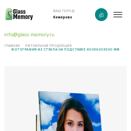
Продукция
ВАШ ГОРОД:
Кемерово
О компании
info@glass-memory.ru
Услуги
ГЛАВНАЯ
РИТУАЛЬНАЯ ПРОДУКЦИЯ
ФОТОГРАФИЯ ИЗ СТЕКЛА НА ПОДСТАВКЕ 400X600X300 ММ
Каталог
Калькулятор
Конструктор памятников
Наши работы
информация
Контакты